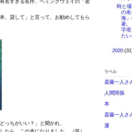
有名すぎる名作、ヘミングウェイの「老
時と場
の名
本、貸して」と言って、お勧めしてもら
海」
著。
字塔
たい
►
2020
(31
ラベル
斎藤一人さ
人間関係
本
斎藤一人さ
どっちがいい？」と聞かれ、
運
したら、この本になりました。（笑）