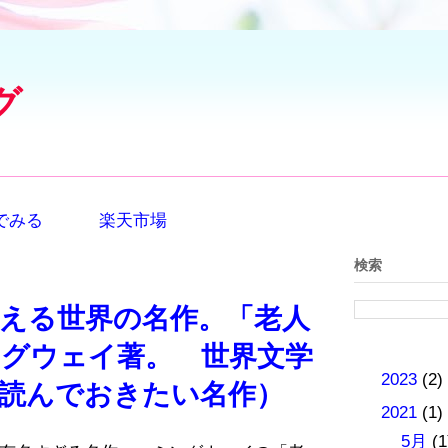
グ
）でみる
楽天市場
検索
える世界の名作。「老人
グウェイ著。 世界文学
►
2023
(2)
読んでおきたい名作）
▼
2021
(1)
▼
5月
(1