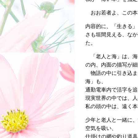
おお若者よ、この本
内容的に、「生きる」
さも垣間見える、なか
た。
「老人と海」は、海
の内、内面の描写が細
物語の中に引き込ま
海」も、
通勤電車内で活字を追
現実世界の中では、人
私の頭の中は、遠く本
少年と老人と一緒に、
空気を吸い、
仕掛けの網や釣り道具